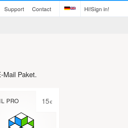
Support
Contact
Hi!
Sign in!
E-Mail Paket.
15
IL PRO
€