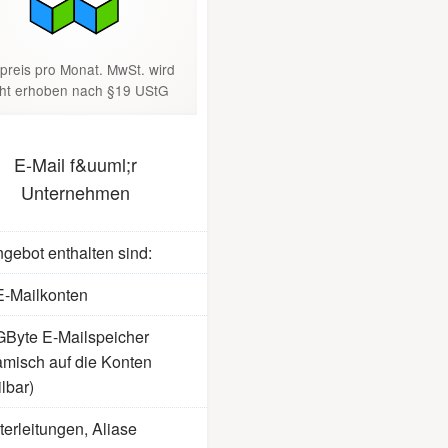
preis pro Monat. MwSt. wird
cht erhoben nach §19 UStG
E-Mail f&uuml;r
Unternehmen
gebot enthalten sind:
E-Mailkonten
GByte E-Mailspeicher
amisch auf die Konten
ilbar)
terleitungen, Aliase