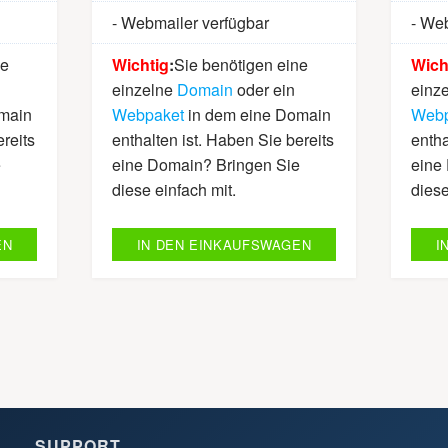
- Webmailer verfügbar
- Web
ne
Wichtig
:
Sie benötigen eine
Wich
einzelne
Domain
oder ein
einz
main
Webpaket
in dem eine Domain
Webp
reits
enthalten ist. Haben Sie bereits
entha
e
eine Domain? Bringen Sie
eine
diese einfach mit.
diese
EN
IN DEN EINKAUFSWAGEN
I
SUPPORT