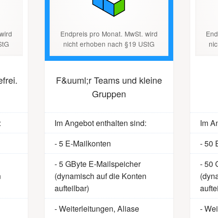
wird
Endpreis pro Monat. MwSt. wird
End
StG
nicht erhoben nach §19 UStG
ni
frei.
F&uuml;r Teams und kleine
Gruppen
:
Im Angebot enthalten sind:
Im An
- 5 E-Mailkonten
- 50 
- 5 GByte E-Mailspeicher
- 50 
n
(dynamisch auf die Konten
(dyn
aufteilbar)
aufte
- Weiterleitungen, Aliase
- Wei