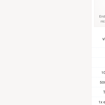
End
ni
v
1
50
T
1x 