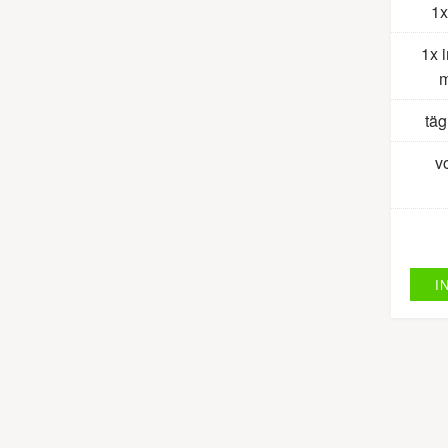
1x
1x 
m
tä
v
I