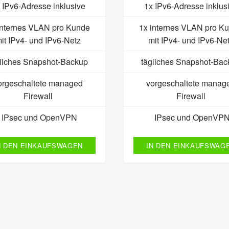
 IPv6-Adresse inklusive
1x IPv6-Adresse inklus
internes VLAN pro Kunde
1x internes VLAN pro K
it IPv4- und IPv6-Netz
mit IPv4- und IPv6-Ne
gliches Snapshot-Backup
tägliches Snapshot-Bac
orgeschaltete managed
vorgeschaltete manag
Firewall
Firewall
IPsec und OpenVPN
IPsec und OpenVP
N DEN EINKAUFSWAGEN
IN DEN EINKAUFSWAG