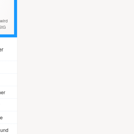
wird
StG
er
er
ve
 und