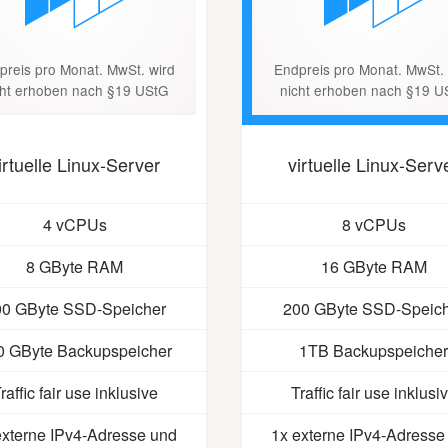
preis pro Monat. MwSt. wird
Endpreis pro Monat. MwSt. 
cht erhoben nach §19 UStG
nicht erhoben nach §19 U
irtuelle Linux-Server
virtuelle Linux-Serv
4 vCPUs
8 vCPUs
8 GByte RAM
16 GByte RAM
00 GByte SSD-Speicher
200 GByte SSD-Speich
0 GByte Backupspeicher
1TB Backupspeicher
raffic fair use inklusive
Traffic fair use inklusi
externe IPv4-Adresse und
1x externe IPv4-Adresse