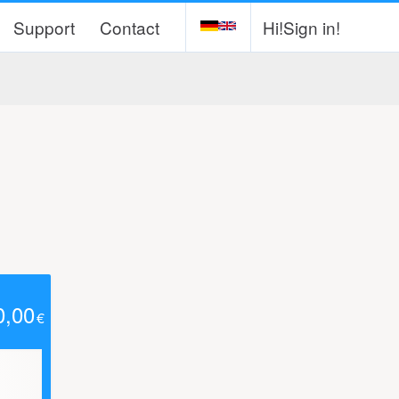
Support
Contact
Hi!
Sign in!
0,00
€