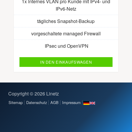
nd
1x internes VLAN pro Kunde mit IPv4- und
1
IPv6-Netz
tägliches Snapshot-Backup
vorgeschaltete managed Firewall
IPsec und OpenVPN
IN DEN EINKAUFSWAGEN
Copyright © 2026 Linetz
Sitemap
Datenschutz
AGB
Impressum