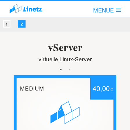
MENUE
Hallo!
Anmelden!
vServer
Leistungsumfang
virtuelle Linux-Server
Unternehmen
00
40,00
Fachartikel
MEDIUM
L
€
€
Support
Kontakt