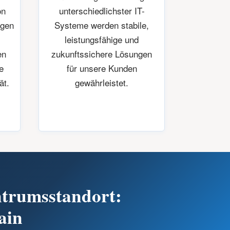
on
unterschiedlichster IT-
ngen
Systeme werden stabile,
n
leistungsfähige und
en
zukunftssichere Lösungen
e
für unsere Kunden
ät.
gewährleistet.
trumsstandort:
ain