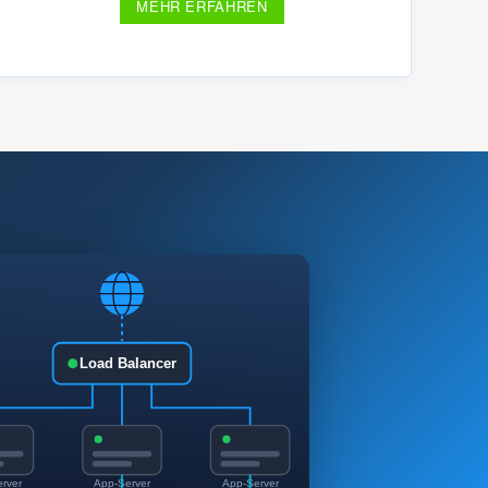
MEHR ERFAHREN
Load Balancer
erver
App-Server
App-Server