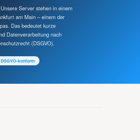
: Unsere Server stehen in einem
rankfurt am Main – einem der
pas. Das bedeutet kurze
und Datenverarbeitung nach
enschutzrecht (DSGVO).
DSGVO-konform