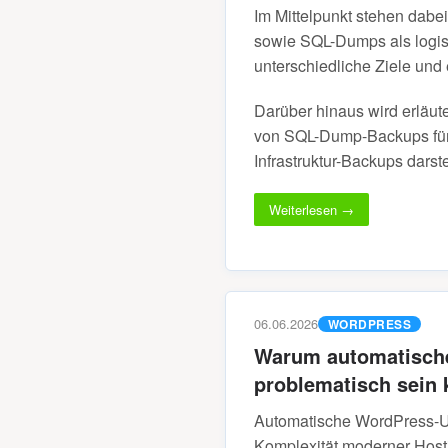
Im Mittelpunkt stehen dabe
sowie SQL-Dumps als logis
unterschiedliche Ziele und
Darüber hinaus wird erläute
von SQL-Dump-Backups für 
Infrastruktur-Backups darstel
Weiterlesen →
06.06.2026
WORDPRESS
Warum automatische
problematisch sein
Automatische WordPress-Upd
Komplexität moderner Hos