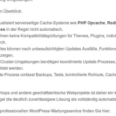
m Überblick:
ualisiert serverseitige Cache-Systeme wie
PHP Opcache
,
Red
hes
in der Regel nicht automatisch.
ren keine Kompatibilitätsprüfungen für Themes, Plugins, indiv
rch.
ites können nach unbeaufsichtigten Updates Ausfälle, Funktion
 zeigen.
 Cluster-Umgebungen benötigen koordinierte Update-Prozesse,
ildet werden.
te-Prozess umfasst Backups, Tests, kontrollierte Rollouts, Ca
ops und andere geschäftskritische Webprojekte ist daher ein ko
el die deutlich zuverlässigere Lösung als vollständig automatis
professionellen WordPress-Wartungsservice finden Sie hier: