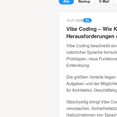
Alle
Backup
E-Mail
19.07.2026
KI
Vibe Coding – Wie K
Herausforderungen 
Vibe Coding beschreibt ei
natürlicher Sprache formu
Prototypen, neue Funktione
Entwicklung.
Die größten Vorteile liege
Aufgaben und der Möglichke
für Architektur, Geschäftsl
Gleichzeitig bringt Vibe C
verursachen, Sicherheitslü
Halluzinationen von Sprac