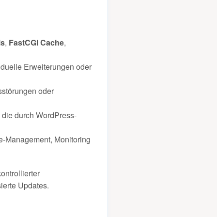
is
,
FastCGI Cache
,
iduelle Erweiterungen oder
sstörungen oder
 die durch WordPress-
che-Management, Monitoring
ntrollierter
ierte Updates.