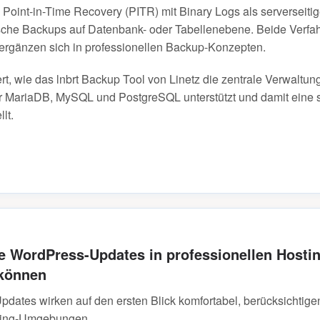
i Point-in-Time Recovery (PITR) mit Binary Logs als serversei
che Backups auf Datenbank- oder Tabellenebene. Beide Verfah
 ergänzen sich in professionellen Backup-Konzepten.
rt, wie das lnbrt Backup Tool von Linetz die zentrale Verwaltu
MariaDB, MySQL und PostgreSQL unterstützt und damit eine s
lt.
 WordPress-Updates in professionellen Host
 können
ates wirken auf den ersten Blick komfortabel, berücksichtigen
ting-Umgebungen.