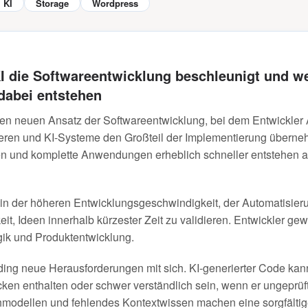
KI
Storage
Wordpress
I die Softwareentwicklung beschleunigt und w
dabei entstehen
nen neuen Ansatz der Softwareentwicklung, bei dem Entwickler
lieren und KI-Systeme den Großteil der Implementierung über
n und komplette Anwendungen erheblich schneller entstehen al
n in der höheren Entwicklungsgeschwindigkeit, der Automatisie
it, Ideen innerhalb kürzester Zeit zu validieren. Entwickler ge
ogik und Produktentwicklung.
oding neue Herausforderungen mit sich. KI-generierter Code ka
cken enthalten oder schwer verständlich sein, wenn er ungeprü
hmodellen und fehlendes Kontextwissen machen eine sorgfältig