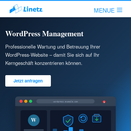
MENUE
WordPress Management
Hallo!
Anmelden!
Professionelle Wartung und Betreuung Ihrer
WordPress-Website – damit Sie sich auf Ihr
Leistungsumfang
Kerngeschäft konzentrieren können.
Unternehmen
Jetzt anfragen
Fachartikel
wordpress.example.com
Support
3
W
Kontakt