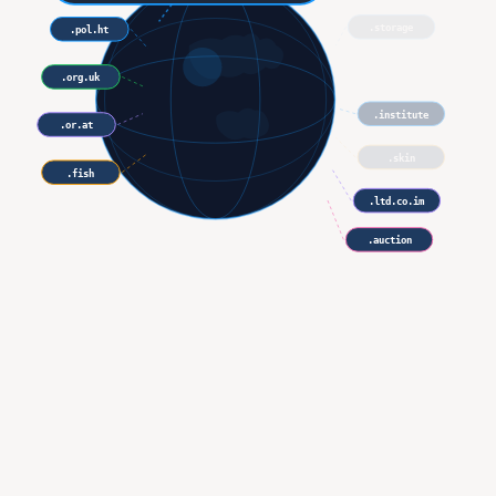
.storage
.pol.ht
.market
.org.uk
.institute
.or.at
.skin
.fish
.ltd.co.im
.auction