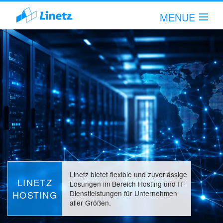
MENUE
Hallo!
Anmelden!
Leistungsumfang
Unternehmen
Fachartikel
Linetz bietet flexible und zuverlässige
Support
LINETZ
Lösungen im Bereich Hosting und IT-
HOSTING
Dienstleistungen für Unternehmen
Kontakt
aller Größen.