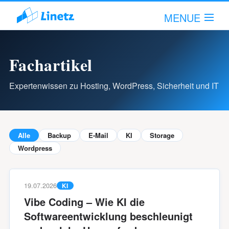
MENUE
Fachartikel
Hallo!
Anmelden!
Expertenwissen zu Hosting, WordPress, Sicherheit und IT
Leistungsumfang
Unternehmen
Alle
Backup
E-Mail
KI
Storage
Wordpress
Fachartikel
Support
19.07.2026
KI
Vibe Coding – Wie KI die
Kontakt
Softwareentwicklung beschleunigt