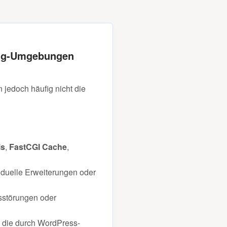
ing-Umgebungen
 jedoch häufig nicht die
is
,
FastCGI Cache
,
iduelle Erweiterungen oder
sstörungen oder
 die durch WordPress-