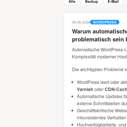
Alle
Backup
E-Mail
06.06.2026
WORDPRESS
Warum automatische
problematisch sein
Automatische WordPress-Upd
Komplexität moderner Hos
Die wichtigsten Probleme i
WordPress leert oder akt
Varnish
oder
CDN-Cac
Automatische Updates füh
externe Schnittstellen du
Geschäftskritische Webs
inkonsistentes Verhalten
Hochverfügbarkeits- und