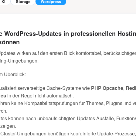
KI
Storage
Wordpress
 WordPress-Updates in professionellen Host
 können
ates wirken auf den ersten Blick komfortabel, berücksichtigen
ting-Umgebungen.
m Überblick:
ualisiert serverseitige Cache-Systeme wie
PHP Opcache
,
Red
hes
in der Regel nicht automatisch.
ren keine Kompatibilitätsprüfungen für Themes, Plugins, indiv
rch.
ites können nach unbeaufsichtigten Updates Ausfälle, Funktion
 zeigen.
 Cluster-Umgebungen benötigen koordinierte Update-Prozesse,